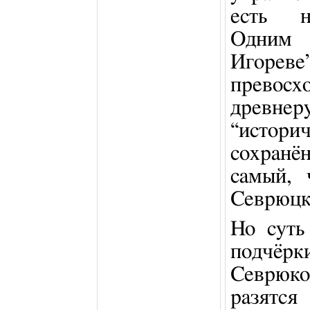
есть не
Одним 
Игоре
прев
древне
“исто
сохранё
самый, 
Севрюцк
Но суть
подчёр
Севрюко
разят