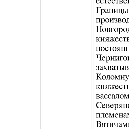
естестве
Границ
произв
Новгор
княжес
постоян
Черни
захват
Коломн
княжест
вассал
Северян
племена
Вятичами