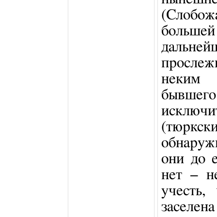
(Слобож
большей
дальней
прослеж
неким
бывше
исклю
(тюркск
обнаруж
они до 
нет – н
учесть,
заселен