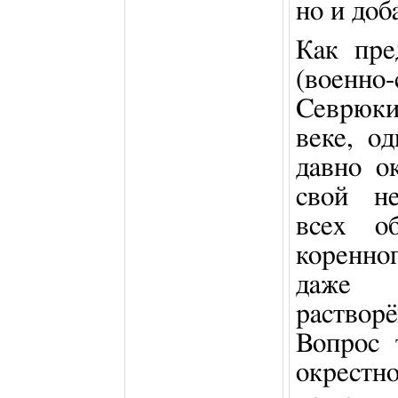
но и доб
Как пре
(военн
Севрюки
веке, о
давно о
свой не
всех об
коренно
даже
раствор
Вопрос 
окрестн