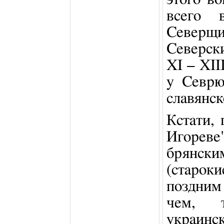
всего 
Северщи
Северск
XI – XII
у Севрю
славянск
Кстати, 
Игореве
брян
(старок
поздним
чем, т
украинс