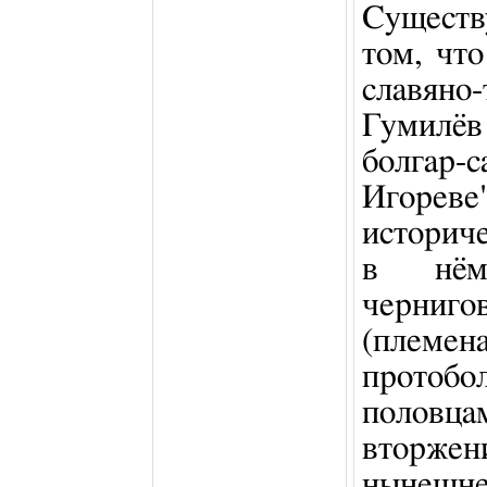
Существ
том, чт
славян
Гумилё
болгар-
Игоре
историч
в нём
черниго
(племен
протобо
половцам
вторжен
нынешн