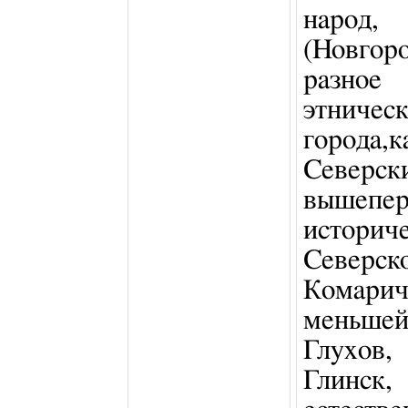
народ,
(Новго
разное
этниче
города,
Север
вышеп
истори
Северск
Комари
меньше
Глухов,
Глинск,