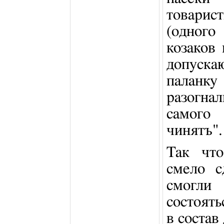
товарис
(одного
козаков
допускаю
паланк
разогна
самого 
чинятъ".
Так что
смело с
смогли
состоять
в состав