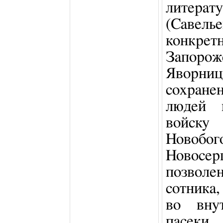
литерат
(Савель
конкре
Запор
Яворниц
сохране
людей 
войску
Ново
Новосер
позвол
сотника
во внут
пасеки