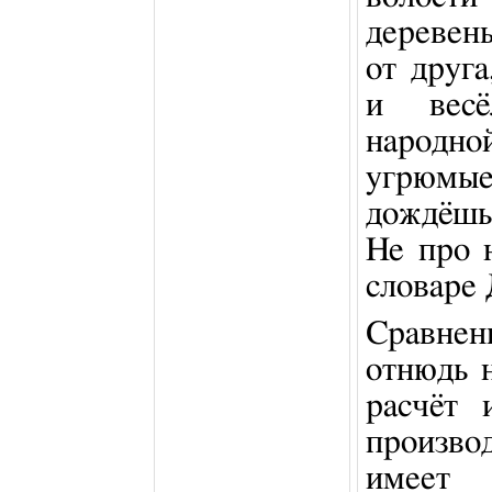
деревень
от друг
и весё
народно
угрюмы
дождёшь
Не про 
словаре 
Сравне
отнюдь н
расчёт 
произво
имеет 