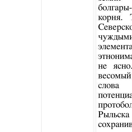
болгары
корня. 
Северск
чуждыми
элеме
этноним
не ясно
весомый
слова 
потенци
протоб
Рыльска
сохрани