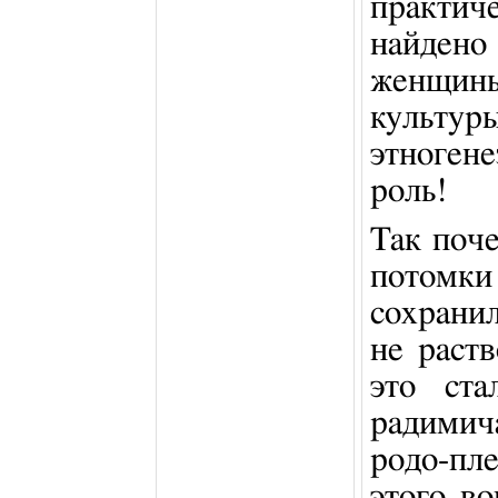
практи
найдено
женщины
культур
этноген
роль!
Так поч
потом
сохрани
не раст
это ста
радимич
родо-пл
этого во