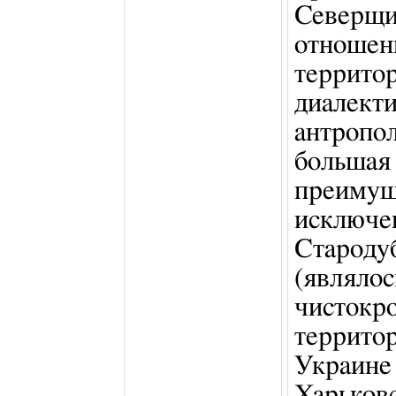
Северщи
отношен
террито
диа
антропо
большая
преиму
исключ
Староду
(явля
чисток
террито
Украи
Харьков