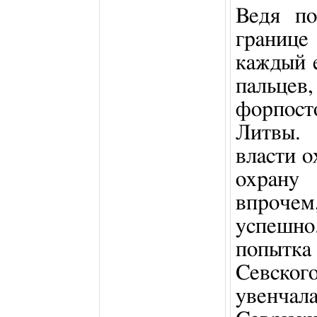
Ведя по
границе
каждый е
пальцев
форпос
Литвы.
власти 
охрану
впроче
успешн
попытк
Севског
увенча