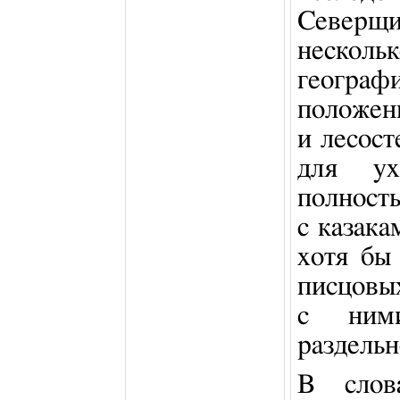
Северщи
нескольк
геогра
положен
и лесос
для ух
полност
с казака
хотя бы
писцовы
с ним
раздельн
В слов