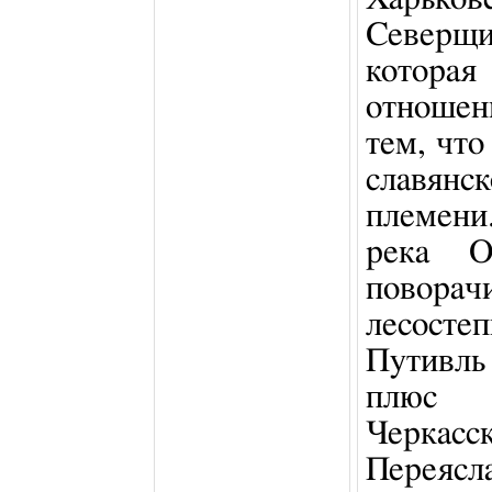
Северщ
котора
отношен
тем, что
славян
племени
река О
поворач
лесост
Путивль
плюс 
Черкас
Переясла