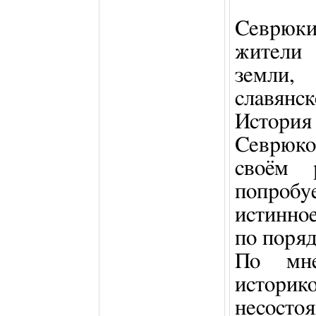
Севрюки
жители
земли
славян
Истори
Севрюков
своём р
попробу
истинно
по поряд
По мне
исто
несосто