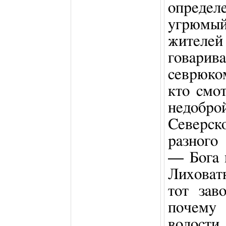
опреде
угрюмы
жител
говар
севрюко
кто смо
недобро
Северск
разного
— Бога 
Лиховат
тот зав
почему
волост