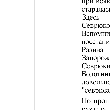
при вся
старала
Здесь 
Севрюков
Вспомни
восстан
Разин
Запоро
Севрю
Болотни
довол
"севрюко
По прош
разде