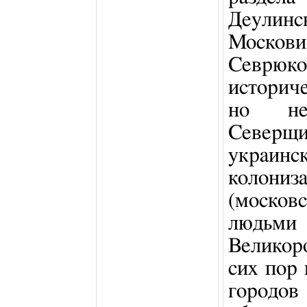
Деулин
Москови
Севрюко
историч
но не
Северщи
украинс
колониз
(москов
людьм
Великор
сих пор 
городов