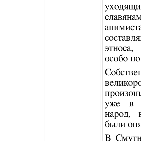
уходящи
славяна
анимис
состав
этноса,
особо по
Собств
велик
произош
уже в 
народ,
были опя
В Смутн