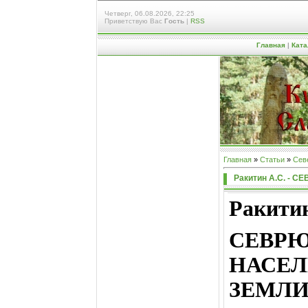
Четверг, 06.08.2026, 22:25
Приветствую Вас
Гость
|
RSS
Главная
|
Ката
Главная
»
Статьи
»
Сев
Ракитин А.С. -
Ракитин
СЕВР
НАСЕ
ЗЕМЛИ