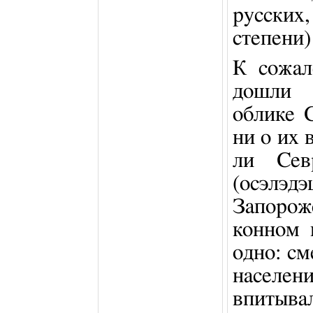
русски
степени)
К сожал
дошли 
облике 
ни о их 
ли Сев
(осэ
Запоро
конном 
одно: с
населе
впитыва