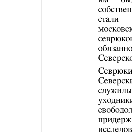
собстве
стали 
москов
севрю
обязан
Северско
Севрюки
Северс
служилы
уходни
свобод
прид
исследо