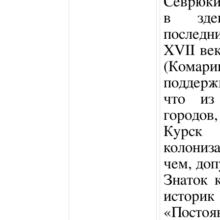
Севрюки
в зде
последн
XVII ве
(Комари
поддерж
что из
городов
Курск
колониз
чем, доп
Знаток 
историк
«Постоя