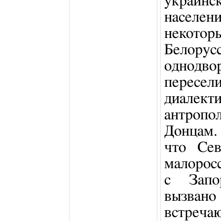
украин
населен
некото
Белорусс
однод
пересел
диа
антропо
Донцам.
что Сев
малорос
с Запо
вызва
встре