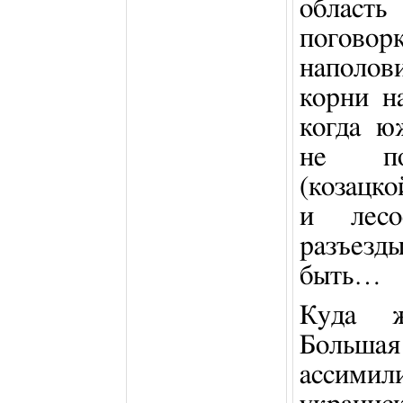
област
поговор
наполов
корни н
когда ю
не под
(козацко
и лесо
разъез
быть…
Куда ж
Боль
ассим