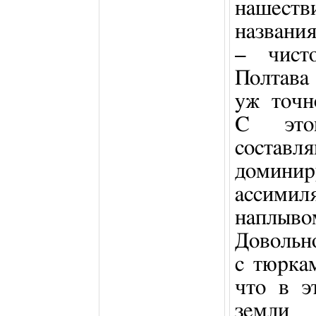
нашестви
названи
– чисто
Полтава 
уж точн
С этог
составл
домин
ассими
наплыво
Довольн
с тюрка
что в э
земли 