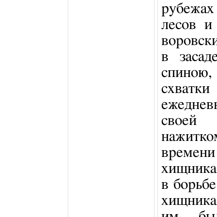
рубежах 
лесов и
воровск
в засад
спиною,
схватк
ежеднев
своей 
нажитко
времени 
хищника
в борьб
хищника
им был