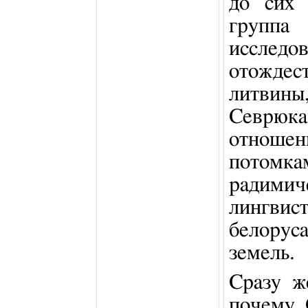
до сих 
группа
исследо
отожде
литвины
Севрюк
отношени
потомк
ради
лингви
белорус
земель.
Сразу ж
почему 