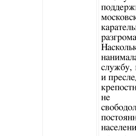
поддерж
москов
карател
разгро
Насколь
нанимал
службу, 
и пресл
крепост
не пр
свобод
постоя
населен