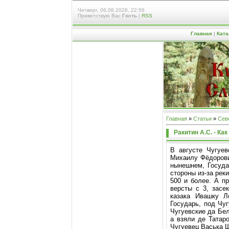
Четверг, 06.08.2026, 22:56
Приветствую Вас
Гость
|
RSS
Главная
|
Ката
Главная
»
Статьи
»
Сев
Ракитин А.С. - Ка
В августе Чугуе
Михаилу Фёдорови
нынешнем, Государ
стороны из-за рек
500 и более. А п
версты с 3, засе
казака Ивашку Л
Государь, под Чу
Чугуевские да Бе
а взяли де Татар
Чугуевец Васька Ш