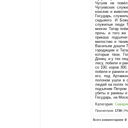
Чугуев не повёл
Чугуевских служи
конские и животин
Государь, служилы
седьмого. И Бож
служилые люди Т
многих Татар поби
прочь: и того же
приказа подъяч
милостию и твоим
Васильев дошли Та
городищем и Тата
которые твои, Г
Донец: и у тех лю
лесу, побили и ра
со 100, коров 300
побили и ранили и
его, под Артамо
полоном ушли в с
людей на полях по
подъячим Петром 
убиты и ранены и
Государь, на Моск
Категория
:
Северя
Просмотров
:
1739
|
Ре
Всего комментариев
:
0